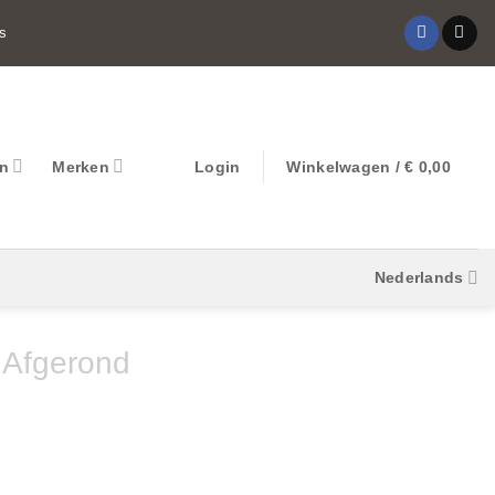
s
on
Merken
Login
Winkelwagen /
€
0,00
Nederlands
 Afgerond