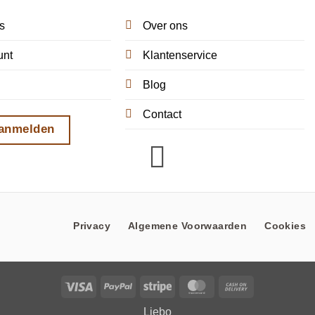
s
Over ons
unt
Klantenservice
Blog
Contact
aanmelden
Privacy
Algemene Voorwaarden
Cookies
Visa
PayPal
Stripe
MasterCard
Cash
On
Liebo