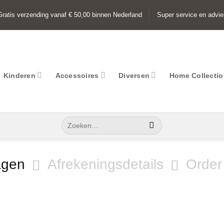
Gratis verzending vanaf € 50,00 binnen Nederland
Super service en advie
Kinderen
Accessoires
Diversen
Home Collecti
Zoeken
naar:
agen
Afrekeningsdetails
Order