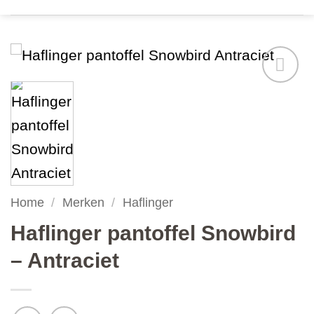
Add to
wishlist
Home
/
Merken
/
Haflinger
Haflinger pantoffel Snowbird
– Antraciet