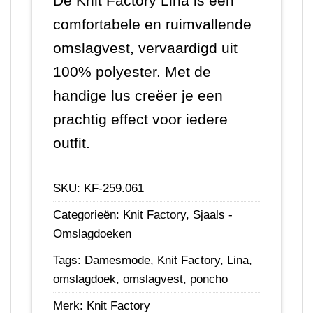
De Knit Factory Lina is een
comfortabele en ruimvallende
D
omslagvest, vervaardigd uit
C
100% polyester. Met de
1
handige lus creëer je een
c
prachtig effect voor iedere
c
outfit.
w
u
SKU:
KF-259.061
Categorieën:
Knit Factory
,
Sjaals -
S
Omslagdoeken
C
Tags:
Damesmode
,
Knit Factory
,
Lina
,
O
omslagdoek
,
omslagvest
,
poncho
T
Merk:
Knit Factory
Kn