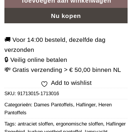
Toevoegen aan winkelwagen
Nu kopen
🚚 Voor 14:00 besteld, dezelfde dag
verzonden
🔒 Veilig online betalen
💸 Gratis verzending > € 50,00 binnen NL
Add to wishlist
SKU:
91713015-1713016
Categorieën:
Dames Pantoffels
,
Haflinger
,
Heren
Pantoffels
Tags:
antraciet sloffen
,
ergonomische sloffen
,
Haflinger
Snowbird
,
kurken voetbed pantoffel
,
lamsvacht