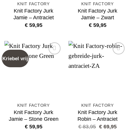
KNIT FACTORY
KNIT FACTORY
Knit Factory Jurk
Knit Factory Jurk
Jamie – Antraciet
Jamie – Zwart
€
59,95
€
59,95
Kriebel vrij
Add to
Add to
wishlist
wishlist
KNIT FACTORY
KNIT FACTORY
Knit Factory Jurk
Knit Factory Jurk
Jamie – Stone Green
Robin – Antraciet
Oorspronkelij
Huidi
€
59,95
€
83,95
€
69,95