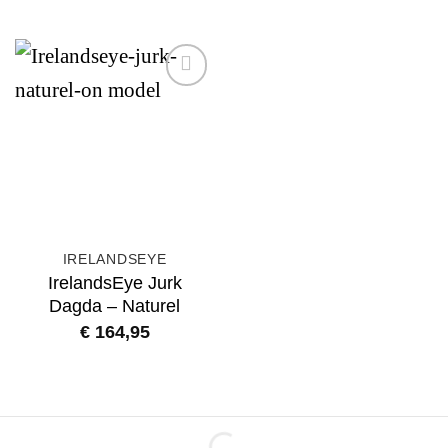
prijs
prijs
was:
is:
€ 83,95.
€ 69,9
Add to
wishlist
IRELANDSEYE
IrelandsEye Jurk
Dagda – Naturel
€
164,95