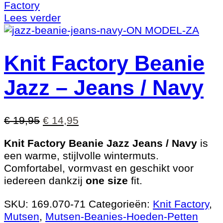
Factory
Lees verder
Knit Factory Beanie
Jazz – Jeans / Navy
Oorspronkelijke
Huidige
€
19,95
€
14,95
prijs
prijs
Knit Factory Beanie Jazz Jeans / Navy
is
was:
is:
een warme, stijlvolle wintermuts.
€ 19,95.
€ 14,95.
Comfortabel, vormvast en geschikt voor
iedereen dankzij
one size
fit.
SKU:
169.070-71
Categorieën:
Knit Factory
,
Mutsen
,
Mutsen-Beanies-Hoeden-Petten