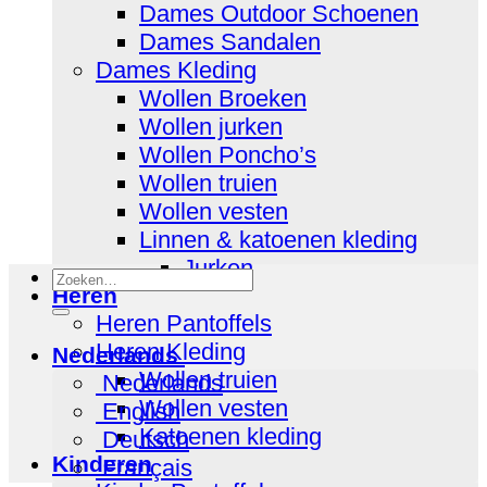
Dames Outdoor Schoenen
Dames Sandalen
Dames Kleding
Wollen Broeken
Wollen jurken
Wollen Poncho’s
Wollen truien
Wollen vesten
Linnen & katoenen kleding
Jurken
Zoeken
Heren
naar:
Heren Pantoffels
Heren Kleding
Nederlands
Wollen truien
Nederlands
Wollen vesten
English
Katoenen kleding
Deutsch
Kinderen
Français