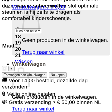
deze warme
scheerwollen
slof optimale
Winkelwagen /
€
0,00
steun en is hij zelfs te dragen als
comfortabel kinderschoentje.
18
Geen producten in de winkelwagen.
19
Maat
20
Terug naar winkel
21
Wissen
Winkelwagen
Giesswein
Tirol
Toevoegen aan winkelwagen
Nu kopen
kinderpantoffel
🚚 Voor 14:00 besteld, dezelfde dag
-
verzonden
Jeans
🔒 Veilig online betalen
Geen producten in de winkelwagen.
aantal
💸 Gratis verzending > € 50,00 binnen NL
Terug naar winkel