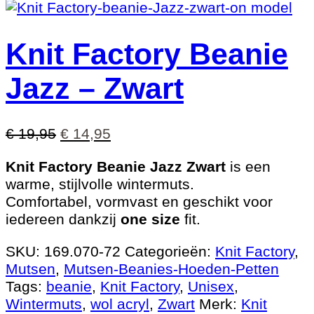
Knit Factory Beanie
Jazz – Zwart
Oorspronkelijke
Huidige
€
19,95
€
14,95
prijs
prijs
Knit Factory Beanie Jazz Zwart
is een
was:
is:
warme, stijlvolle wintermuts.
€ 19,95.
€ 14,95.
Comfortabel, vormvast en geschikt voor
iedereen dankzij
one size
fit.
SKU:
169.070-72
Categorieën:
Knit Factory
,
Mutsen
,
Mutsen-Beanies-Hoeden-Petten
Tags:
beanie
,
Knit Factory
,
Unisex
,
Wintermuts
,
wol acryl
,
Zwart
Merk:
Knit