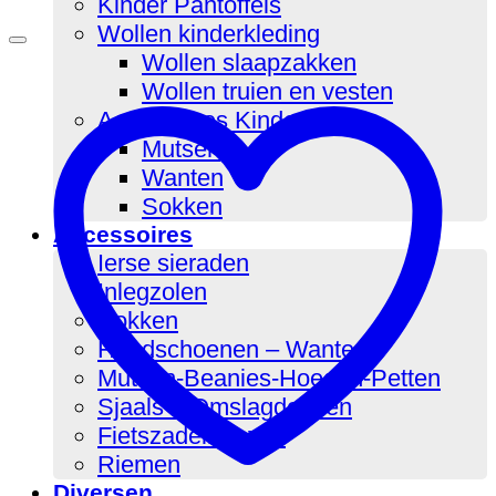
Kinder Pantoffels
Wollen kinderkleding
Wollen slaapzakken
Wollen truien en vesten
Accessoires Kinderen
Mutsen
Wanten
Sokken
Accessoires
Ierse sieraden
Inlegzolen
Sokken
Handschoenen – Wanten
Mutsen-Beanies-Hoeden-Petten
Sjaals – Omslagdoeken
Fietszadelhoezen
Riemen
Diversen