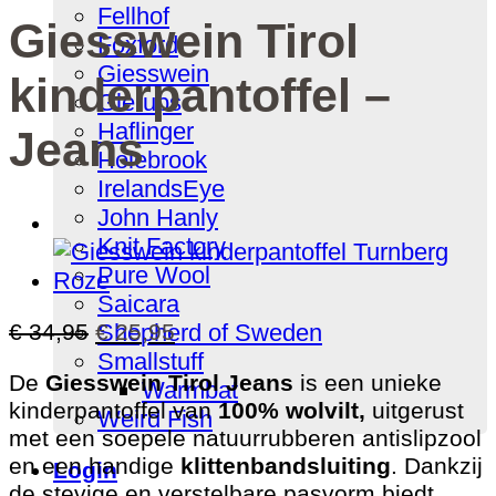
Fellhof
Giesswein Tirol
Foxford
Giesswein
kinderpantoffel –
Glerups
Haflinger
Jeans
Holebrook
IrelandsEye
John Hanly
Knit Factory
Pure Wool
Saicara
Oorspronkelijke
Huidige
Shepherd of Sweden
€
34,95
€
25,95
prijs
prijs
Smallstuff
De
Giesswein Tirol Jeans
is een unieke
was:
is:
Warmbat
kinderpantoffel van
100% wolvilt,
uitgerust
€ 34,95.
€ 25,95.
Weird Fish
met een soepele natuurrubberen antislipzool
en een handige
klittenbandsluiting
. Dankzij
Login
de stevige en verstelbare pasvorm biedt