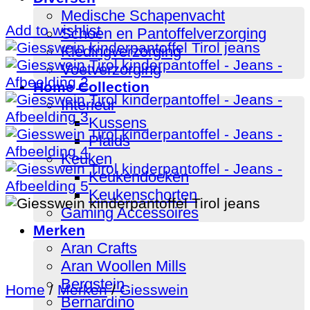
Medische Schapenvacht
Add to wishlist
Schoen en Pantoffelverzorging
Kledingverzorging
Voetverzorging
Home Collection
Interieur
Kussens
Plaids
Keuken
Keukendoeken
Keukenschorten
Gaming Accessoires
Merken
Aran Crafts
Aran Woollen Mills
Bergstein
Home
/
Merken
/
Giesswein
Bernardino