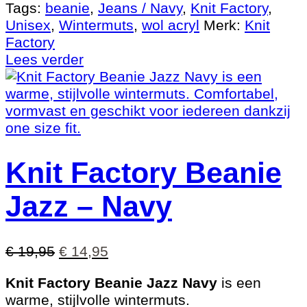
Tags:
beanie
,
Jeans / Navy
,
Knit Factory
,
Unisex
,
Wintermuts
,
wol acryl
Merk:
Knit
Factory
Lees verder
Knit Factory Beanie
Jazz – Navy
Oorspronkelijke
Huidige
€
19,95
€
14,95
prijs
prijs
Knit Factory Beanie Jazz Navy
is een
was:
is:
warme, stijlvolle wintermuts.
€ 19,95.
€ 14,95.