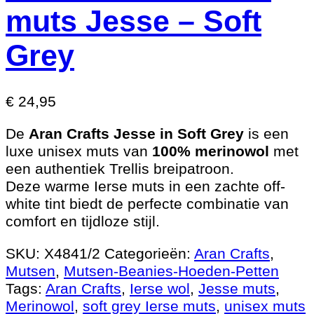
muts Jesse – Soft
Grey
€
24,95
De
Aran Crafts Jesse in Soft Grey
is een
luxe unisex muts van
100% merinowol
met
een authentiek Trellis breipatroon.
Deze warme Ierse muts in een
zachte off-
white tint
biedt de perfecte combinatie van
comfort en tijdloze stijl.
SKU:
X4841/2
Categorieën:
Aran Crafts
,
Mutsen
,
Mutsen-Beanies-Hoeden-Petten
Tags:
Aran Crafts
,
Ierse wol
,
Jesse muts
,
Merinowol
,
soft grey Ierse muts
,
unisex muts