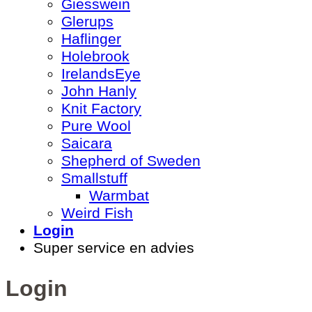
Giesswein
Glerups
Haflinger
Holebrook
IrelandsEye
John Hanly
Knit Factory
Pure Wool
Saicara
Shepherd of Sweden
Smallstuff
Warmbat
Weird Fish
Login
Super service en advies
Login