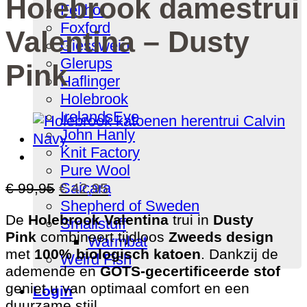
Holebrook damestrui
Fellhof
Foxford
Valentina – Dusty
Giesswein
Glerups
Pink
Haflinger
Holebrook
IrelandsEye
John Hanly
Knit Factory
Pure Wool
Saicara
Oorspronkelijke
Huidige
€
99,95
€
42,95
prijs
prijs
Shepherd of Sweden
De
Holebrook Valentina
trui in
Dusty
was:
is:
Smallstuff
Pink
combineert tijdloos
Zweeds design
€ 99,95.
€ 42,95.
Warmbat
met
100% biologisch katoen
. Dankzij de
Weird Fish
ademende en
GOTS-gecertificeerde stof
geniet u van optimaal comfort en een
Login
duurzame stijl.