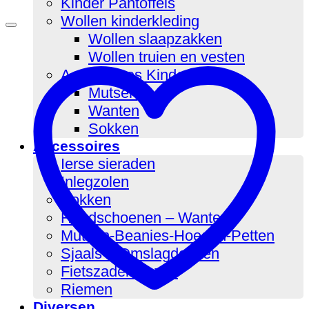
Kinder Pantoffels
Wollen kinderkleding
Wollen slaapzakken
Wollen truien en vesten
Accessoires Kinderen
Mutsen
Wanten
Sokken
Accessoires
Ierse sieraden
Inlegzolen
Sokken
Handschoenen – Wanten
Mutsen-Beanies-Hoeden-Petten
Sjaals – Omslagdoeken
Fietszadelhoezen
Riemen
Diversen