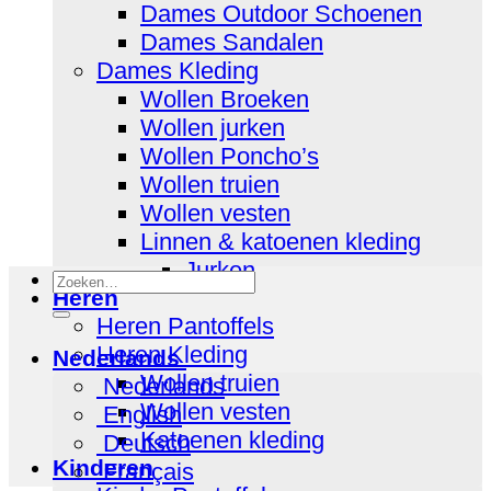
Dames Outdoor Schoenen
Dames Sandalen
Dames Kleding
Wollen Broeken
Wollen jurken
Wollen Poncho’s
Wollen truien
Wollen vesten
Linnen & katoenen kleding
Jurken
Zoeken
Heren
naar:
Heren Pantoffels
Heren Kleding
Nederlands
Wollen truien
Nederlands
Wollen vesten
English
Katoenen kleding
Deutsch
Kinderen
Français