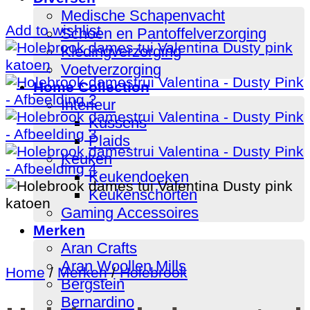
Medische Schapenvacht
Add to wishlist
Schoen en Pantoffelverzorging
Kledingverzorging
Voetverzorging
Home Collection
Interieur
Kussens
Plaids
Keuken
Keukendoeken
Keukenschorten
Gaming Accessoires
Merken
Aran Crafts
Aran Woollen Mills
Home
/
Merken
/
Holebrook
Bergstein
Bernardino