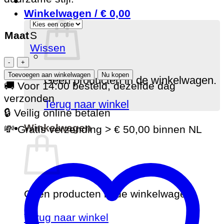
Winkelwagen /
€
0,00
Maat
S
Wissen
Holebrook
damestrui
Toevoegen aan winkelwagen
Nu kopen
Geen producten in de winkelwagen.
Valentina
🚚 Voor 14:00 besteld, dezelfde dag
-
verzonden
Terug naar winkel
Dusty
🔒 Veilig online betalen
Pink
Winkelwagen
💸 Gratis verzending > € 50,00 binnen NL
aantal
Geen producten in de winkelwagen.
Terug naar winkel