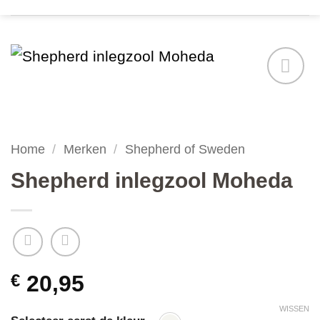
Add to
wishlist
Home
/
Merken
/
Shepherd of Sweden
Shepherd inlegzool Moheda
€
20,95
WISSEN