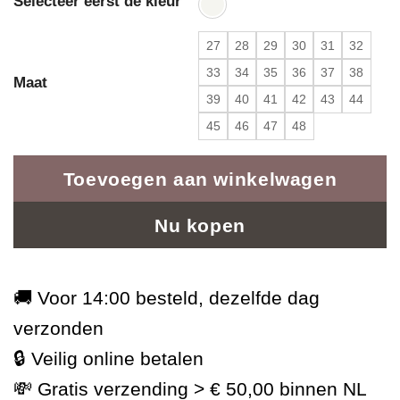
Selecteer eerst de kleur
27
28
29
30
31
32
33
34
35
36
37
38
Maat
39
40
41
42
43
44
45
46
47
48
Toevoegen aan winkelwagen
Nu kopen
🚚 Voor 14:00 besteld, dezelfde dag
verzonden
🔒 Veilig online betalen
💸 Gratis verzending > € 50,00 binnen NL