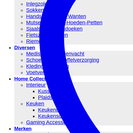
Inlegzolen
Sokken
Handschoenen – Wanten
Mutsen-Beanies-Hoeden-Petten
Sjaals – Omslagdoeken
Fietszadelhoezen
Riemen
Diversen
Medische Schapenvacht
Schoen en Pantoffelverzorging
Kledingverzorging
Voetverzorging
Home Collection
Interieur
Kussens
Plaids
Keuken
Keukendoeken
Keukenschorten
Gaming Accessoires
Merken