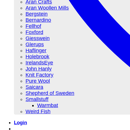
Aran Crafts
Aran Woollen Mills
Bergstein
Bernardino
Fellhof
Foxford
Giesswein
Glerups
Haflinger
Holebrook
IrelandsEye
John Hanly
Knit Factory
Pure Wool
Saicara
Shepherd of Sweden
Smallstuff
Warmbat
Weird Fish
Login