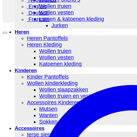
Wollen truien
English
Wollen vesten
Deutsch
Linnen & katoenen kleding
Français
Jurken
Heren
Heren Pantoffels
Heren Kleding
Wollen truien
Wollen vesten
Katoenen kleding
Kinderen
Kinder Pantoffels
Wollen kinderkleding
Wollen slaapzakken
Wollen truien en vesten
Accessoires Kinderen
Mutsen
Wanten
Sokken
Accessoires
Ierse sieraden