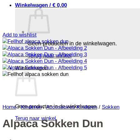
Winkelwagen /
€
0,00
Add to wishlist
Geen producten in de winkelwagen.
Terug naar winkel
Winkelwagen
Geen producten in de winkelwagen.
Home
/
Kinderen
/
Accessoires Kinderen
/
Sokken
Terug naar winkel
Alpaca Sokken Dun