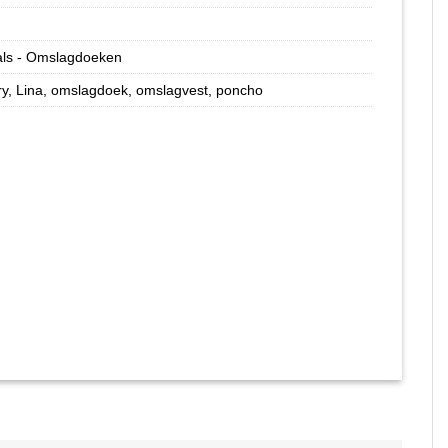
als - Omslagdoeken
ry
,
Lina
,
omslagdoek
,
omslagvest
,
poncho