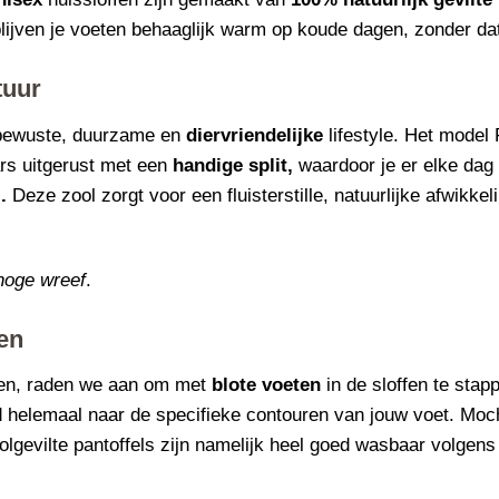
blijven je voeten behaaglijk warm op koude dagen, zonder da
tuur
ubewuste, duurzame en
diervriendelijke
lifestyle. Het model
ars uitgerust met een
handige split,
waardoor je er elke dag w
.
Deze zool zorgt voor een fluisterstille, natuurlijke afwikkel
hoge wreef
.
en
ren, raden we aan om met
blote voeten
in de sloffen te stapp
d helemaal naar de specifieke contouren van jouw voet. Mocht
gevilte pantoffels zijn namelijk heel goed wasbaar volgens 