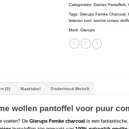
Categorieën:
Dames Pantoffels
,
Tags:
Glerups Femke Charcoal
,
lederen zool
,
warme unisex sloff
Merk:
Glerups
n (0)
Maattabel
Onderhoud Wolvilt
me wollen pantoffel voor puur co
ude voeten? De
Glerups Femke charcoal
is een fantastische
nisex
huissloffen zijn gemaakt van
100% natuurlijk gevilte