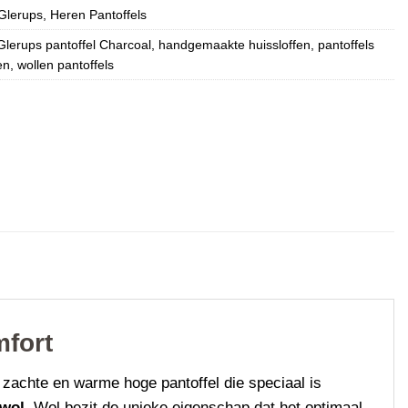
Glerups
,
Heren Pantoffels
Glerups pantoffel Charcoal
,
handgemaakte huissloffen
,
pantoffels
en
,
wollen pantoffels
mfort
, zachte en warme hoge pantoffel die speciaal is
 wol.
Wol bezit de unieke eigenschap dat het optimaal