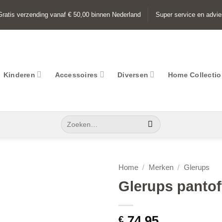
Gratis verzending vanaf € 50,00 binnen Nederland
Super service en advie
Kinderen
Accessoires
Diversen
Home Collecti
Zoeken
naar:
Home
/
Merken
/
Glerups
Glerups pantof
Add to
wishlist
€
74,95