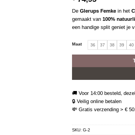
De
Glerups Femke
in het
C
gemaakt van
100% natuurli
een handige split geniet je 
Maat
36
37
38
39
40
🚚 Voor 14:00 besteld, dez
🔒 Veilig online betalen
💸 Gratis verzending > € 5
SKU:
G-2