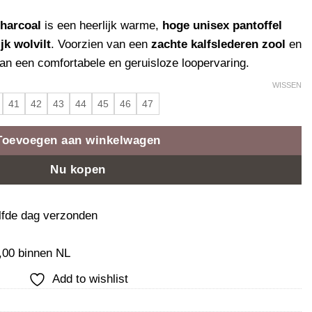
harcoal
is een heerlijk warme,
hoge unisex pantoffel
jk wolvilt
. Voorzien van een
zachte kalfslederen zool
en
van een comfortabele en geruisloze loopervaring.
WISSEN
41
42
43
44
45
46
47
Toevoegen aan winkelwagen
Nu kopen
elfde dag verzonden
0,00 binnen NL
Add to wishlist