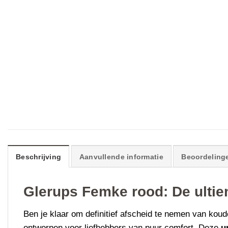
Beschrijving
Aanvullende informatie
Beoordelinge
Glerups Femke rood: De ultie
Ben je klaar om definitief afscheid te nemen van ko
ontworpen voor liefhebbers van puur comfort. Deze
u