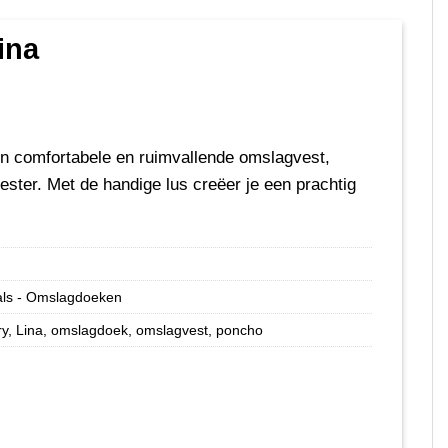
ina
en comfortabele en ruimvallende omslagvest,
ester. Met de handige lus creëer je een prachtig
als - Omslagdoeken
ry
,
Lina
,
omslagdoek
,
omslagvest
,
poncho