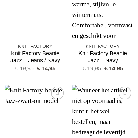
wishlist
wishlist
KNIT FACTORY
KNIT FACTORY
Knit Factory Beanie
Knit Factory Beanie
Jazz – Jeans / Navy
Jazz – Navy
Oorspronkelijke
Huidige
Oorspronkelij
Huidi
€
19,95
€
14,95
€
19,95
€
14,95
prijs
prijs
prijs
prijs
was:
is:
was:
is:
€ 19,95.
€ 14,95.
€ 19,95.
€ 14,9
Add to
Add to
wishlist
wishlist