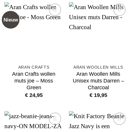
Nieuw
Add to
Add to
wishlist
wishlist
ARAN CRAFTS
ARAN WOOLLEN MILLS
Aran Crafts wollen
Aran Woollen Mills
muts joe – Moss
Unisex muts Darren –
Green
Charcoal
€
24,95
€
19,95
Add to
Add to