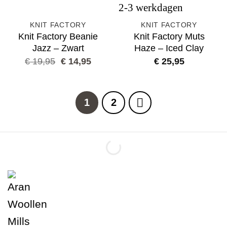
KNIT FACTORY
KNIT FACTORY
Knit Factory Beanie
Knit Factory Muts
Jazz – Zwart
Haze – Iced Clay
Oorspronkelijke
Huidige
€
19,95
€
14,95
€
25,95
prijs
prijs
was:
is:
€ 19,95.
€ 14,95.
1
2